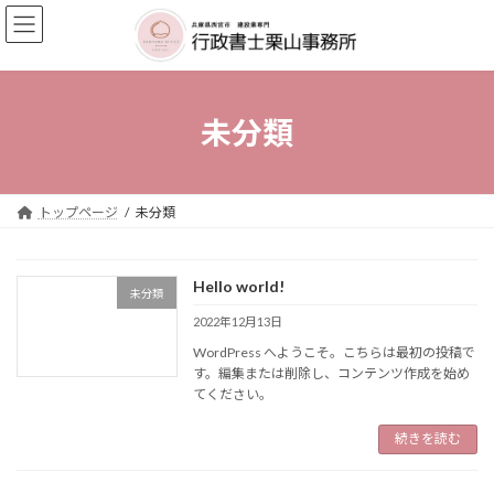
コ
ナ
ン
ビ
テ
ゲ
ン
ー
ツ
シ
へ
ョ
未分類
ス
ン
キ
に
ッ
移
プ
動
トップページ
未分類
Hello world!
未分類
2022年12月13日
WordPress へようこそ。こちらは最初の投稿で
す。編集または削除し、コンテンツ作成を始め
てください。
続きを読む