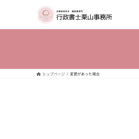
コ
ナ
ン
ビ
テ
ゲ
ン
ー
ツ
シ
へ
ョ
ス
ン
キ
に
ッ
移
プ
動
トップページ
変更があった場合